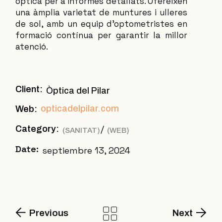
òptica per a informes detallats. Ofereixen
una àmplia varietat de muntures i ulleres
de sol, amb un equip d’optometristes en
formació contínua per garantir la millor
atenció.
Client:
Òptica del Pilar
opticadelpilar.com
Web:
Category:
SANITAT
WEB
Date:
septiembre 13, 2024
Previous
Next